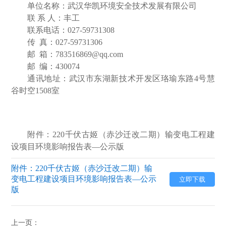
单位名称：武汉华凯环境安全技术发展有限公司
联
系
人：
丰
工
联系电话：
027-59731308
传
真：
027-59731306
邮
箱：
783516869
@qq.com
邮
编：
430074
通讯地址：武汉市东湖新技术开发区珞瑜东路
4
号慧
谷时空
1508
室
附件：
220
千伏古姬（赤沙迁改二期）输变电工程
建
设项目环境影响报告表
—
公示版
附件：220千伏古姬（赤沙迁改二期）输
变电工程建设项目环境影响报告表—公示
立即下载
版
上一页：