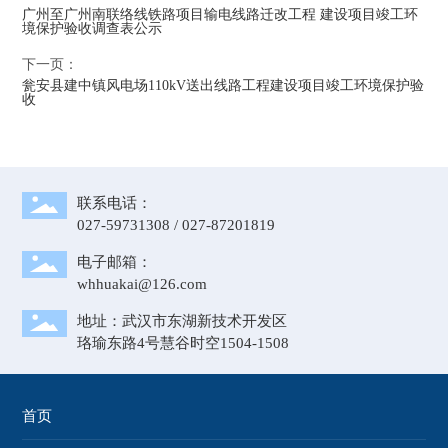
广州至广州南联络线铁路项目输电线路迁改工程 建设项目竣工环
境保护验收调查表公示
下一页：
瓮安县建中镇风电场110kV送出线路工程建设项目竣工环境保护验
收
联系电话：
027-59731308
/
027-87201819
电子邮箱：
whhuakai@126.com
地址：武汉市东湖新技术开发区
珞瑜东路4号慧谷时空1504-1508
首页