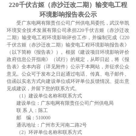
220
千伏古姬（赤沙迁改二期）输变电工程
环境影响报告表公示
受
广东电网有限责任公司广州供电局
委托，武汉华凯
环境安全技术发展有限公司承担
220
千伏古姬（赤沙迁改
二期）输变电工程环境影响评价工作，并编制完成《
220
千伏古姬（赤沙迁改二期）输变电工程环境影响报告表》
（以下简称《报告表》）。根据《建设项目环境影响评价
政府信息公开指南》（试行）的规定，从即日起，将《报
告表》全本内容（详见附件）公示于本网站，并征求公众
意见。公众可于发布之日起通过电话、传真、电子邮件、
信函以实名方式向建设单位或环评单位反馈情况、提出意
见或建议，并留下您的联系方式。
（
1
）建设单位名称和联系方式
建设单位：
广东电网有限责任公司广州供电局
联
系
人：
陈工
邮
编：
510000
通讯地址：
广州市天河南二路
2
号
（
2
）环评单位名称和联系方式