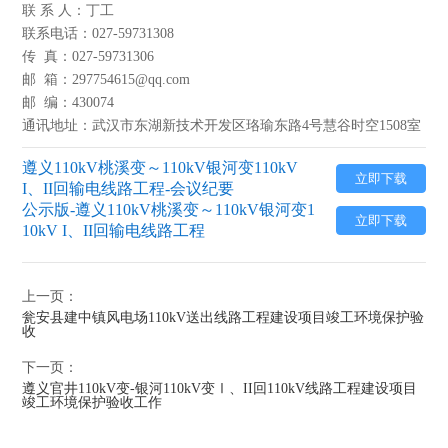
联 系 人：丁工
联系电话：027-59731308
传 真：027-59731306
邮 箱：297754615@qq.com
邮 编：430074
通讯地址：武汉市东湖新技术开发区珞瑜东路4号慧谷时空1508室
遵义110kV桃溪变～110kV银河变110kV
立即下载
I、II回输电线路工程-会议纪要
公示版-遵义110kV桃溪变～110kV银河变1
立即下载
10kV I、II回输电线路工程
上一页：
瓮安县建中镇风电场110kV送出线路工程建设项目竣工环境保护验
收
下一页：
遵义官井110kV变-银河110kV变Ⅰ、II回110kV线路工程建设项目
竣工环境保护验收工作